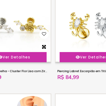
Ver Detalhes
Ver Detalhe
Piercing de Orelha - Cluster Flor Lisa com Zircônias Navete - 6ORE1061
9
R$ 84,99