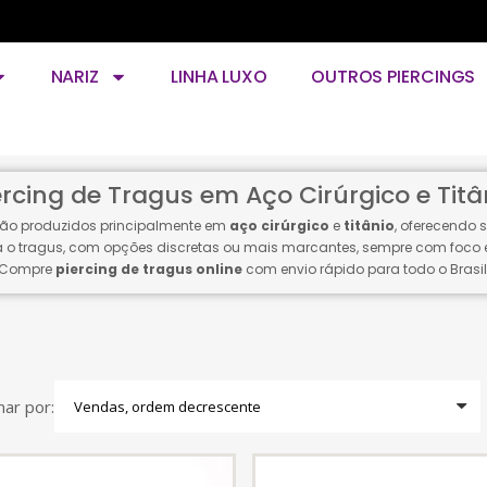
NARIZ
LINHA LUXO
OUTROS PIERCINGS
ercing de Tragus em Aço Cirúrgico e Titâ
são produzidos principalmente em
aço cirúrgico
e
titânio
, oferecendo 
a o tragus, com opções discretas ou mais marcantes, sempre com foco 
Compre
piercing de tragus online
com envio rápido para todo o Brasil
ar por: