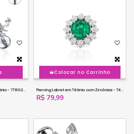
s
Colocar no Carrinho
Piercing Labret Escorpião em Titânio - 7TRG278
Piercing Labret em Titânio com Zircônias - Titânio - 7TRG277
R$ 79,99