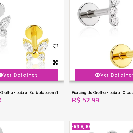
Ver Detalhes
Ver Detalhe
Piercing para Orelha - Labret Borboleta em Titânio com Zircônias - 6ORE1072
9
R$ 52,99
-R$ 8,00