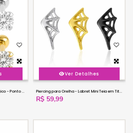
s
Ver Detalhes
Piercing de Orelha em Aço Cirúrgico - Ponto de Luz Zircônia - 7TRG279
Piercing para Orelha - Labret Mini Teia em Titânio - 6ORE1067
R$ 59,99