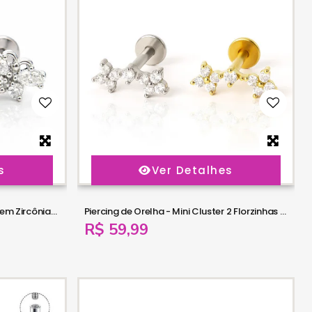
s
Ver Detalhes
Piercing de Orelha - Mini Libélula em Zircônias - 6ORE1064
Piercing de Orelha - Mini Cluster 2 Florzinhas e 1 Cristal - 6ORE1063
R$ 59,99