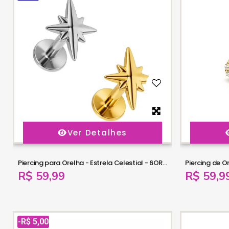
Ver Detalhes
Piercing para Orelha - Estrela Celestial - 6ORE1087
R$ 59,99
R$ 59,9
-R$ 5,00