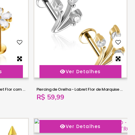
s
Ver Detalhes
Piercing de Orelha - Piercing Labret Flor com Zircônias - 6ORE1058
Piercing de Orelha - Labret Flor de Marquise com 3 Gemas - Rosca Interna - 6ORE1057
R$ 59,99
Ver Detalhes