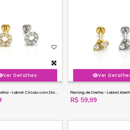
Ver Detalhes
Ver Detalhe
Piercing de Orelha - Labret Círculo com Zircônias - Aço Cirúrgico - 6ORE1086
9
R$ 59,99