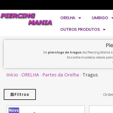
ORELHA
UMBIGO
OUTROS PRODUTOS
Pi
Os
piercings de tragus
da Piercing Mania 
Encontre modelos ideais par
Início
ORELHA
Partes da Orelha
Tragus
Filtros
Orden
Novo