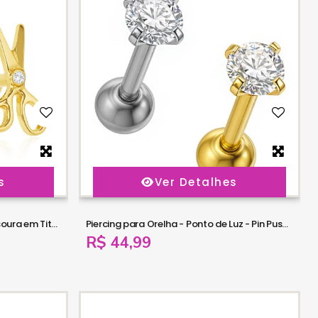
s
Ver Detalhes
Piercing para Orelha - Labret Tesoura em Titânio com Zircônia - 6ORE1078
Piercing para Orelha - Ponto de Luz - Pin Push com Zircônia tipo Swarovski - 6ORE1076
R$ 44,99