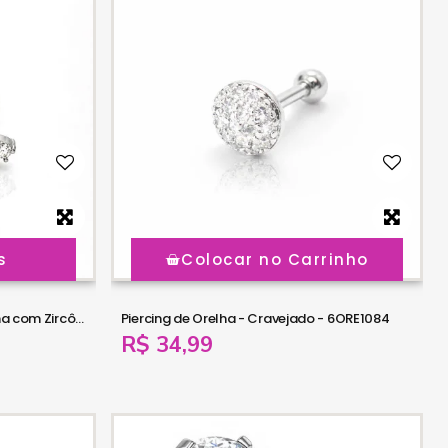
s
Colocar no Carrinho
Piercing de Orelha - Labret Abelha com Zircônias - Aço Cirúrgico - 6ORE1085
Piercing de Orelha - Cravejado - 6ORE1084
R$ 34,99