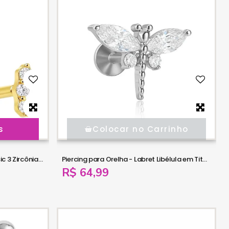
s
Colocar no Carrinho
Piercing de Orelha - Labret Classic 3 Zircônias - Titânio - 7TRG280
Piercing para Orelha - Labret Libélula em Titânio Deluxe - 6ORE1071
R$ 64,99