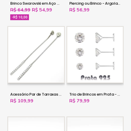
Brinco Swarovski em Aço Cirúrgico - 16OUT16
Piercing ou Brinco - Argola Clicker em Titânio - PVD Gold - 6ORE752
R$ 64,99
R$ 54,99
R$ 56,99
-R$ 10,00
Acessório Par de Tarraxas - Fio com Strass em Aço Cirúrgico - 16OUT13
Trio de Brincos em Prata - 16OUT11
R$ 109,99
R$ 79,99