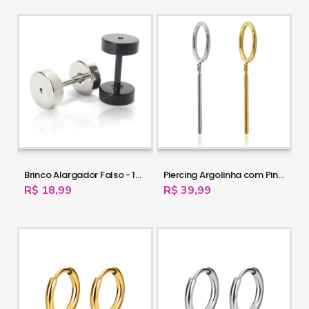
Brinco Alargador Falso - 100% em Aço Cirúrgico - 16OUT25
Piercing Argolinha com Pingente Palito - Titânio - 6ORE953
R$ 18,99
R$ 39,99