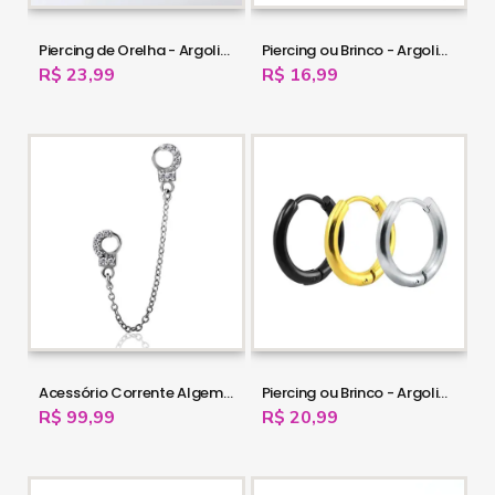
Piercing de Orelha - Argolinha Clicker Lisa - 6ORE644
Piercing ou Brinco - Argolinha em Aço - 6ORE634
R$ 23,99
R$ 16,99
Acessório Corrente Algema Cravejada em Aço Cirúrgico - 16OUT07
Piercing ou Brinco - Argolinha em Aço - 6ORE599
R$ 99,99
R$ 20,99