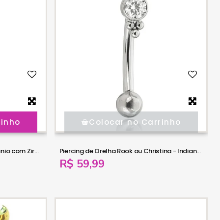
rinho
Colocar no Carrinho
Piercing de Umbigo 100% em Titânio com Zircônias - 1MIN38
Piercing de Orelha Rook ou Christina - Indiano em Titânio - 6ORE906
R$ 59,99