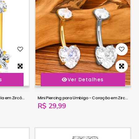
s
Ver Detalhes
Mini Piercing para Umbigo - Estrela em Zircônia - 1MIN42
Mini Piercing para Umbigo - Coração em Zircônia - 1MIN41
R$ 29,99