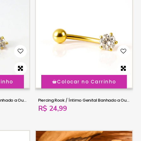
rinho
Colocar no Carrinho
Piercing Rook / Íntimo Genital Banhado a Ouro - Coração de Zircônia - Christina - 18INT31
Piercing Rook / Íntimo Genital Banhado a Ouro - Zircônia - Christina - 18INT30
R$ 24,99