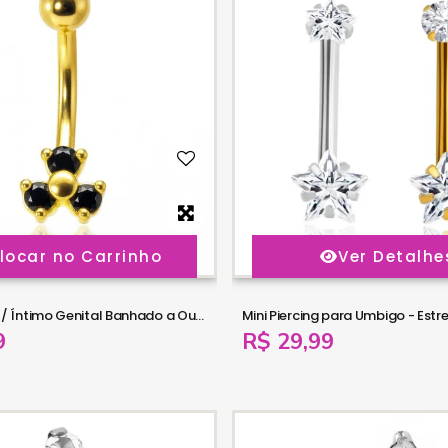
locar no Carrinho
Ver Detalhe
Piercing Rook / Íntimo Genital Banhado a Ouro - Trillion - Christina - 18INT29
9
R$ 29,99