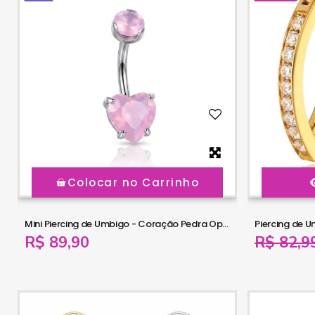
Colocar no Carrinho
Mini Piercing de Umbigo - Coração Pedra Opala - Titânio - 1COR111
R$ 89,90
R$ 82,9