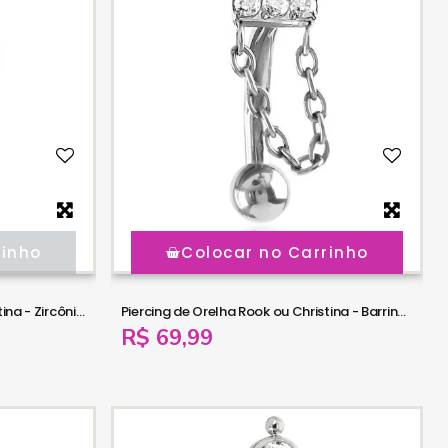
rinho
Colocar no Carrinho
Piercing de Orelha Rook ou Christina - Zircônias no Pingente - Titânio - 6ORE958
Piercing de Orelha Rook ou Christina - Barrinha com Corrente em Titânio - 6ORE956
R$ 69,99