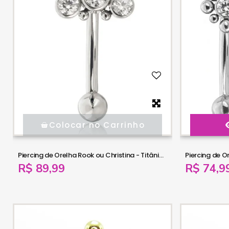
Colocar no Carrinho
Piercing de Orelha Rook ou Christina - Titânio Cluster - 6ORE905
R$ 89,99
R$ 74,9