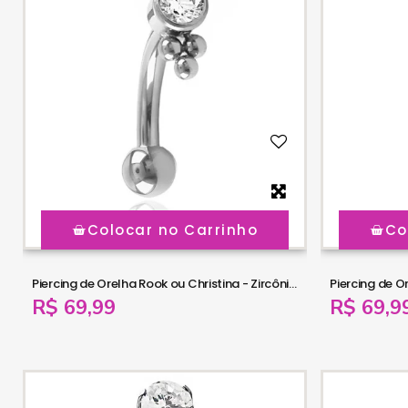
Colocar no Carrinho
Co
Piercing de Orelha Rook ou Christina - Zircônia 3 Beaded - Titânio - 6ORE960
R$ 69,99
R$ 69,9