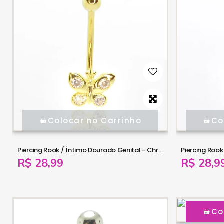
Colocar no Carrinho
Co
Piercing Rook / Íntimo Dourado Genital - Christina - Borboleta - 18INT27
R$ 28,99
R$ 28,9
Co