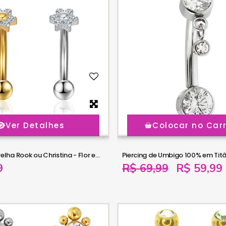
Ver Detalhes
Colocar no Car
Piercing de Orelha Rook ou Christina - Flor em Aço Cirúrgico - 6ORE907
9
R$ 69,99
R$ 59,99