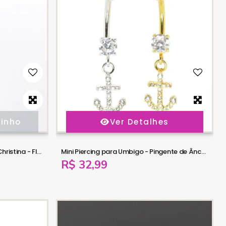
rinho
Ver Detalhes
Piercing Rook / Íntimo Genital - Christina - Flor de Lótus - 18INT25
Mini Piercing para Umbigo - Pingente de Âncora Cravejada - 1MIN36
R$ 32,99