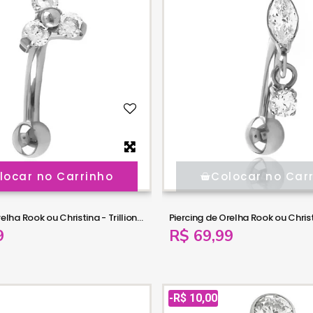
locar no Carrinho
Colocar no Car
Piercing de Orelha Rook ou Christina - Trillion com Zircônias - Titânio - 6ORE959
9
R$ 69,99
-R$ 10,00