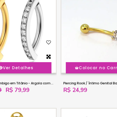
Ver Detalhes
Colocar no Car
Piercing de Umbigo em Titânio - Argola com Zircônias - 1DIV158
9
R$ 79,99
R$ 24,99