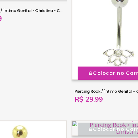
Piercing Rook / Íntimo Genital - Christina - Coração de Zircônia - Prata -18INT23
9
Colocar no Car
R$ 29,99
Colocar no Car