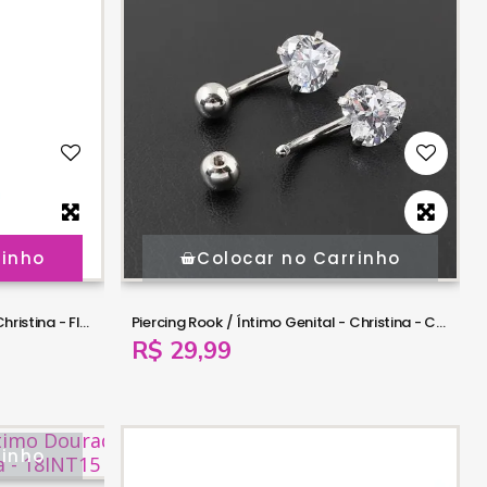
rinho
Colocar no Carrinho
Piercing Rook / Íntimo Genital - Christina - Flor de Lótus - Prata -18INT22
Piercing Rook / Íntimo Genital - Christina - Coração de Zircônia - Prata -18INT21
R$ 29,99
rinho