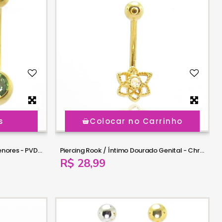
s
Colocar no Carrinho
Piercing de Umbigo - Bolinhas Menores - PVD Gold - 1SIM130
Piercing Rook / Íntimo Dourado Genital - Christina - Flor de Lótus - 18INT28
R$ 28,99