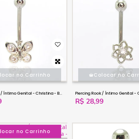
locar no Carrinho
Colocar no Car
Piercing Rook / Íntimo Genital - Christina - Borboleta - 18INT26
9
R$ 28,99
locar no Carrinho