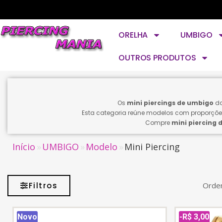
ORELHA
UMBIGO
OUTROS PRODUTOS
Os
mini piercings de umbigo
da
Esta categoria reúne modelos com proporçõe
Compre
mini piercing 
Início
UMBIGO
Modelo
Mini Piercing
Filtros
Orden
Novo
-R$ 3,00