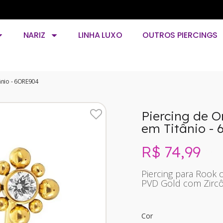
NARIZ
LINHA LUXO
OUTROS PIERCINGS
tânio - 6ORE904
Piercing de O
em Titânio -
R$ 74,99
Sem 
Piercing para Rook o
PVD Gold com Zircô
Cor