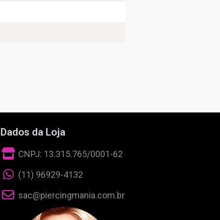
Dados da Loja
CNPJ: 13.315.765/0001-62
(11) 96929-4132
sac@piercingmania.com.br