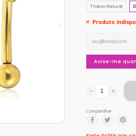
Titânio Natural
D
Produto indispo
Avise-me quan
Compartilhar
Frete Grátis nas 