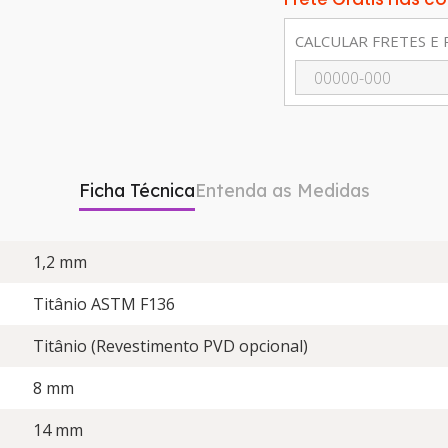
CALCULAR FRETES E 
Ficha Técnica
Entenda as Medidas
1,2 mm
Titânio ASTM F136
Titânio (Revestimento PVD opcional)
8 mm
14 mm