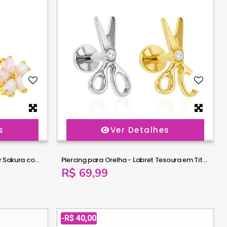
s
Ver Detalhes
Piercing para Orelha - Labret Flor Sakura com pedra Opala - 6ORE1079
Piercing para Orelha - Labret Tesoura em Titânio com Zircônia - 6ORE1078
R$ 69,99
-R$ 40,00