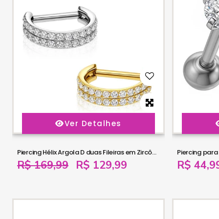
Ver Detalhes
Piercing Hélix Argola D duas Fileiras em Zircônias - 100% em Titânio - 6ORE1077
R$ 169,99
R$ 129,99
R$ 44,9