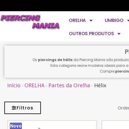
ORELHA
UMBIGO
OUTROS PRODUTOS
P
Os
piercings de hélix
da Piercing Mania são produzi
Esta categoria reúne modelos ideais para 
Compre
piercin
Início
ORELHA
Partes da Orelha
Hélix
Filtros
Orden
Novo