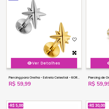
Ver Detalhes
Piercing para Orelha - Estrela Celestial - 6ORE1087
R$ 59,99
R$ 59,9
-R$ 5,00
-R$ 30,00