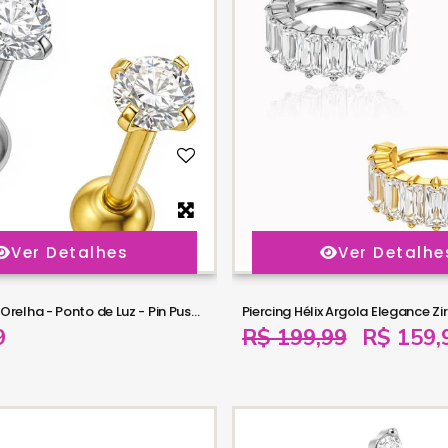
Ver Detalhes
Ver Detalhe
Piercing para Orelha - Ponto de Luz - Pin Push com Zircônia tipo Swarovski - 6ORE1076
9
R$ 199,99
R$ 159,