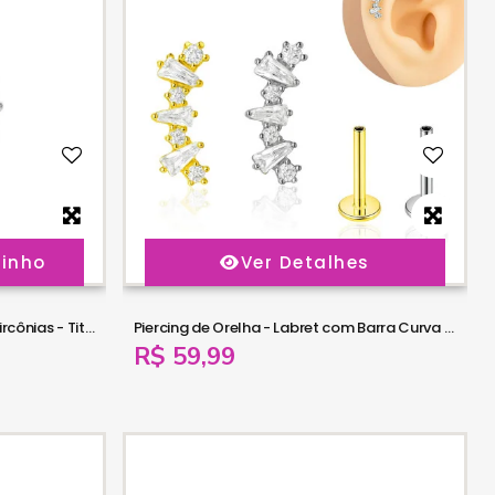
rinho
Ver Detalhes
Piercing Labret em Titânio com Zircônias - Titânio - 7TRG277
Piercing de Orelha - Labret com Barra Curva de Zircônias - 6ORE1060
R$ 59,99