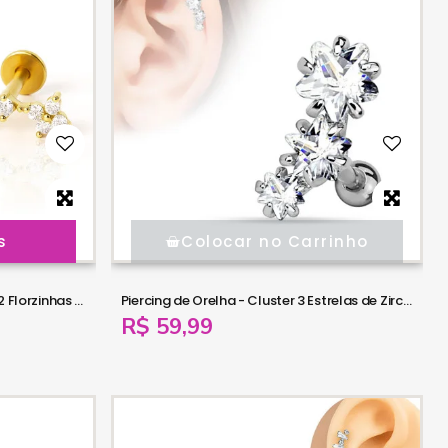
s
Colocar no Carrinho
Piercing de Orelha - Mini Cluster 2 Florzinhas e 1 Cristal - 6ORE1063
Piercing de Orelha - Cluster 3 Estrelas de Zircônia - 6ORE1062
R$ 59,99