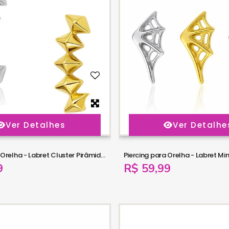
Ver Detalhes
Ver Detalhe
Piercing para Orelha - Labret Cluster Pirâmide em Titânio - 6ORE1068
9
R$ 59,99