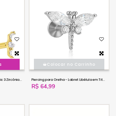
s
Colocar no Carrinho
Piercing de Orelha - Labret Classic 3 Zircônias - Titânio - 7TRG280
Piercing para Orelha - Labret Libélula em Titânio Deluxe - 6ORE1071
R$ 64,99