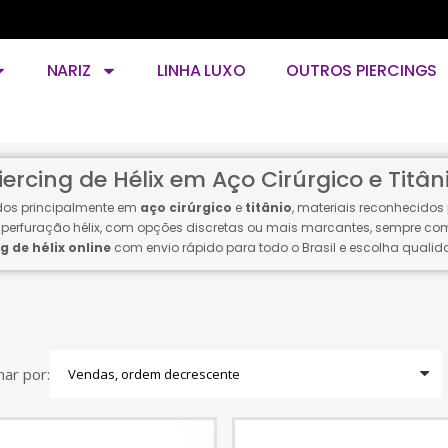
NARIZ
LINHA LUXO
OUTROS PIERCINGS
iercing de Hélix em Aço Cirúrgico e Titân
dos principalmente em
aço cirúrgico
e
titânio
, materiais reconhecidos 
a perfuração hélix, com opções discretas ou mais marcantes, sempre c
g de hélix online
com envio rápido para todo o Brasil e escolha qualid
ar por: