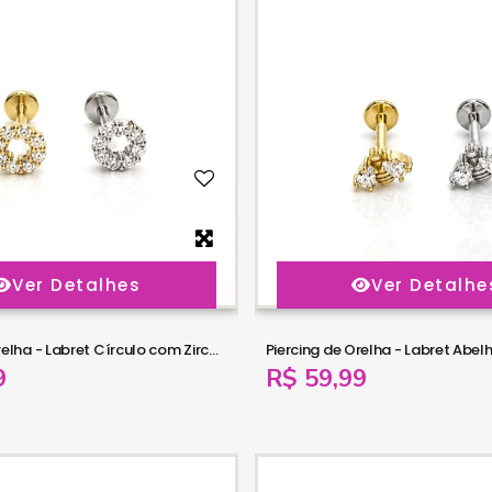
Ver Detalhes
Ver Detalhe
Piercing de Orelha - Labret Círculo com Zircônias - Aço Cirúrgico - 6ORE1086
9
R$ 59,99