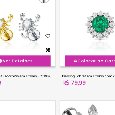
Ver Detalhes
Colocar no Car
Piercing Labret Escorpião em Titânio - 7TRG278
9
R$ 79,99