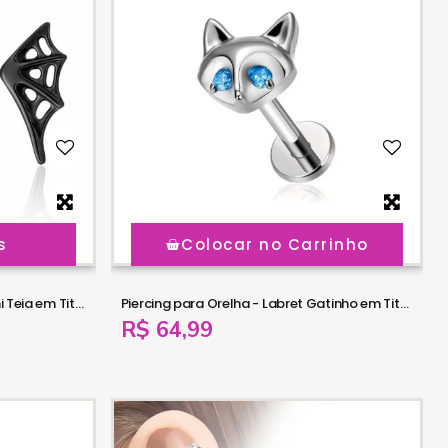
s
Colocar no Carrinho
Piercing para Orelha - Labret Mini Teia em Titânio - 6ORE1067
Piercing para Orelha - Labret Gatinho em Titânio com Zircônias Azuis - 6ORE1066
R$ 64,99