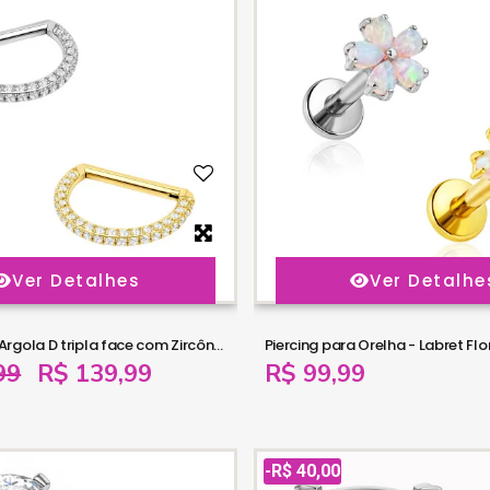
Ver Detalhes
Ver Detalhe
Piercing Hélix Argola D tripla face com Zircônias - 100% em Titânio - 6ORE1080
99
R$ 139,99
R$ 99,99
-R$ 40,00