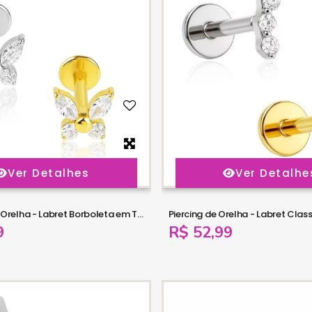
Ver Detalhes
Ver Detalhe
Piercing para Orelha - Labret Borboleta em Titânio com Zircônias - 6ORE1072
9
R$ 52,99