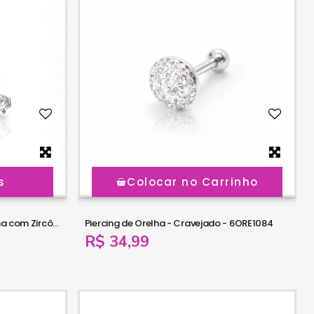
s
Colocar no Carrinho
Piercing de Orelha - Labret Abelha com Zircônias - Aço Cirúrgico - 6ORE1085
Piercing de Orelha - Cravejado - 6ORE1084
R$ 34,99