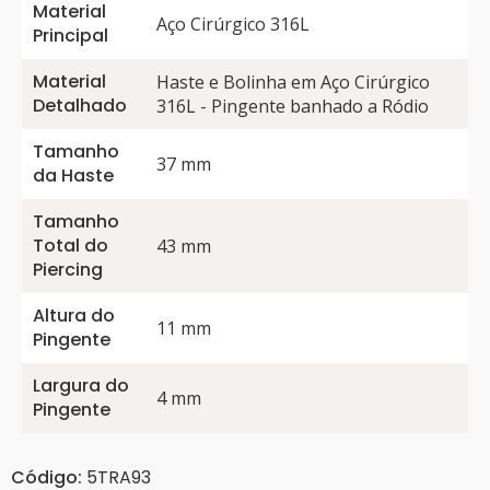
Material
Aço Cirúrgico 316L
Principal
Material
Haste e Bolinha em Aço Cirúrgico
Detalhado
316L - Pingente banhado a Ródio
Tamanho
37 mm
da Haste
Tamanho
Total do
43 mm
Piercing
Altura do
11 mm
Pingente
Largura do
4 mm
Pingente
Código:
5TRA93