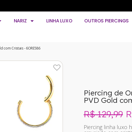
NARIZ
LINHA LUXO
OUTROS PIERCINGS
ld com Cristais - 6ORE586
Piercing de O
PVD Gold com
R
R$ 129,99
Piercing linha luxo 