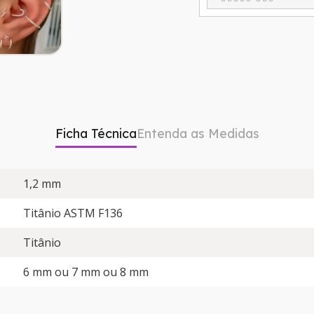
Ficha Técnica
Entenda as Medidas
1,2 mm
Titânio ASTM F136
Titânio
6 mm ou 7 mm ou 8 mm