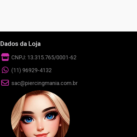
Dados da Loja
CNPJ: 13.315.765/0001-62
(11) 96929-4132
sac@piercingmania.com.br