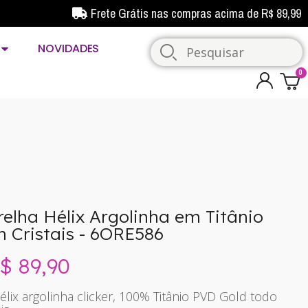
Frete Grátis nas compras acima de R$ 89,99
NOVIDADES
relha Hélix Argolinha em Titânio
 Cristais - 6ORE586
$ 89,90
Sem imposto
hélix argolinha clicker, 100% Titânio PVD Gold todo