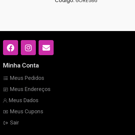
Código:
6ORE586
Minha Conta
Meus Pedidos
Meus Endereços
Meus Dados
Meus Cupons
Sair