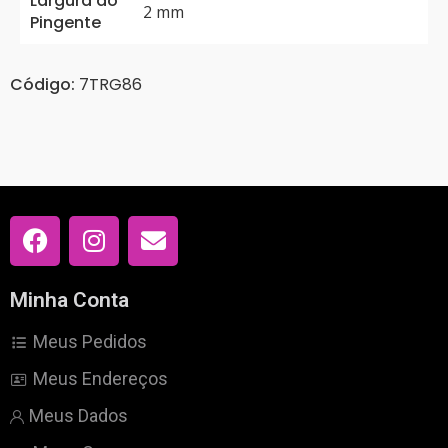
Largura do
2 mm
Pingente
Código:
7TRG86
Minha Conta
Meus Pedidos
Meus Endereços
Meus Dados