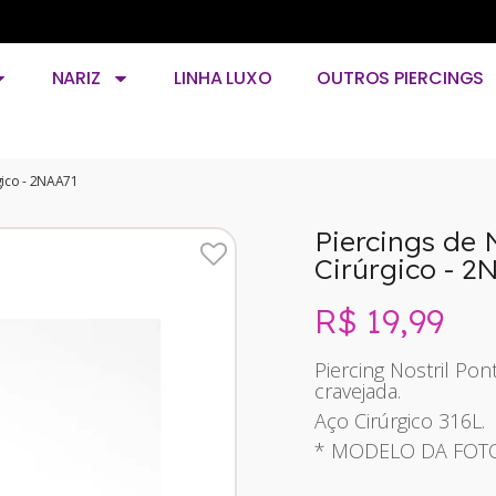
NARIZ
LINHA LUXO
OUTROS PIERCINGS
rgico - 2NAA71
Piercings de 
Cirúrgico - 2
R$ 19,99
Sem i
Piercing Nostril P
cravejada.
Aço Cirúrgico 316L.
* MODELO DA FOTO