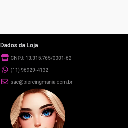
Dados da Loja
CNPJ: 13.315.765/0001-62
(11) 96929-4132
sac@piercingmania.com.br