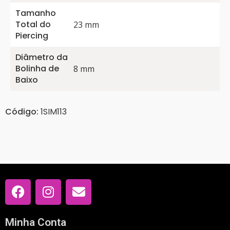
Tamanho
Total do
23 mm
Piercing
Diâmetro da
Bolinha de
8 mm
Baixo
Código:
1SIM113
Minha Conta