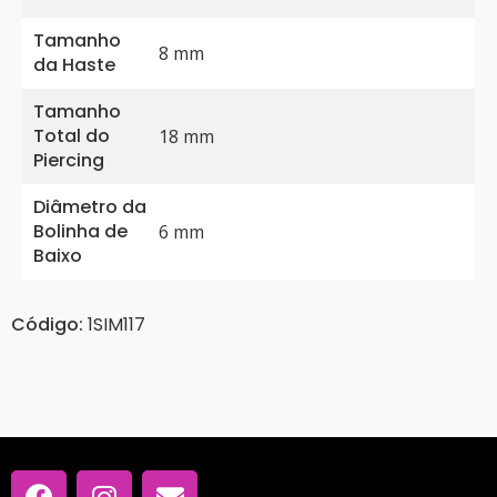
Tamanho
8 mm
da Haste
Tamanho
Total do
18 mm
Piercing
Diâmetro da
Bolinha de
6 mm
Baixo
Código:
1SIM117