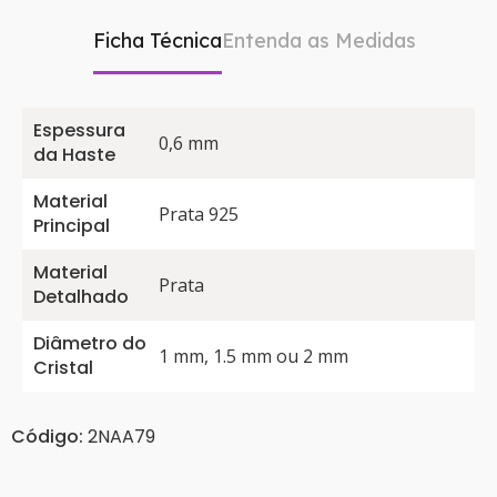
Ficha Técnica
Entenda as Medidas
Espessura
0,6 mm
da Haste
Material
Prata 925
Principal
Material
Prata
Detalhado
Diâmetro do
1 mm, 1.5 mm ou 2 mm
Cristal
Código:
2NAA79