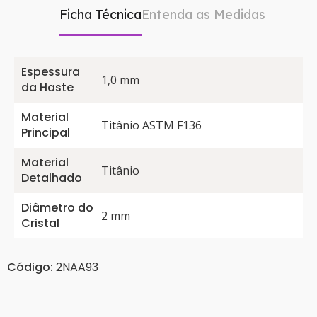
Ficha Técnica
Entenda as Medidas
Espessura
1,0 mm
da Haste
Material
Titânio ASTM F136
Principal
Material
Titânio
Detalhado
Diâmetro do
2 mm
Cristal
Código:
2NAA93