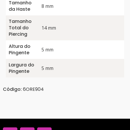
Tamanho
8 mm
da Haste
Tamanho
Total do
14 mm
Piercing
Altura do
5 mm
Pingente
Largura do
5 mm
Pingente
Código:
6ORE904