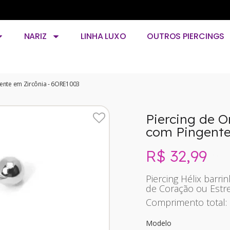
NARIZ
LINHA LUXO
OUTROS PIERCINGS
gente em Zircônia - 6ORE1003
Piercing de O
com Pingente
R$ 32,99
Sem 
Piercing Hélix barr
de Coração ou Estre
Comprimento total:
Modelo