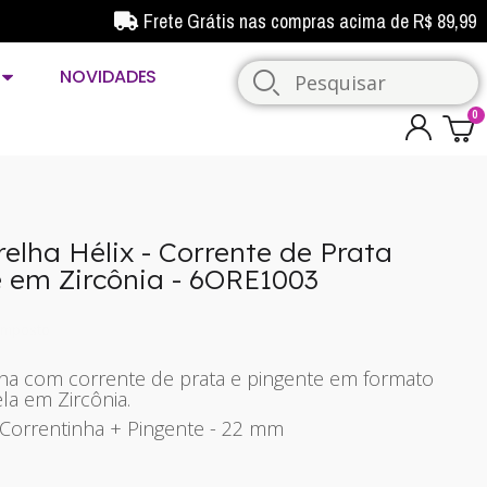
Frete Grátis nas compras acima de R$ 89,99
NOVIDADES
relha Hélix - Corrente de Prata
 em Zircônia - 6ORE1003
imposto
inha com corrente de prata e pingente em formato
la em Zircônia.
 Correntinha + Pingente - 22 mm