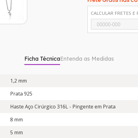
Frete Grátis nas 
CALCULAR FRETES E 
Ficha Técnica
Entenda as Medidas
1,2 mm
Prata 925
Haste Aço Cirúrgico 316L - Pingente em Prata
8 mm
5 mm