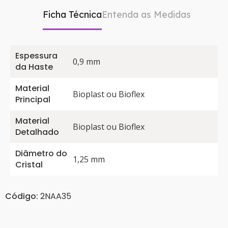
Ficha Técnica
Entenda as Medidas
Espessura
0,9 mm
da Haste
Material
Bioplast ou Bioflex
Principal
Material
Bioplast ou Bioflex
Detalhado
Diâmetro do
1,25 mm
Cristal
Código:
2NAA35