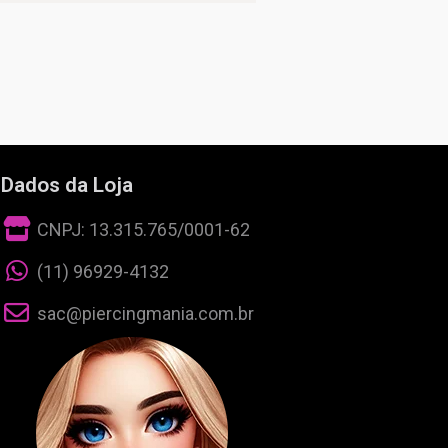
Dados da Loja
CNPJ: 13.315.765/0001-62
(11) 96929-4132
sac@piercingmania.com.br