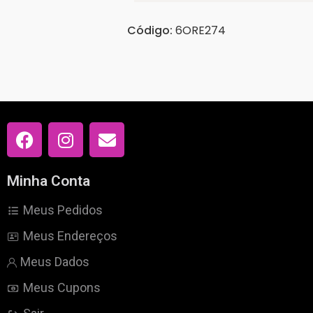
Código:
6ORE274
Minha Conta
Meus Pedidos
Meus Endereços
Meus Dados
Meus Cupons