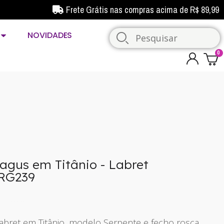
Frete Grátis nas compras acima de R$ 89,99
NOVIDADES
ragus em Titânio - Labret
TRG239
imposto
Labret em Titânio, modelo Serpente e fecho rosca