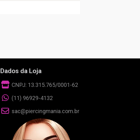
Dados da Loja
CNPJ: 13.315.765/0001-62
(11) 96929-4132
sac@piercingmania.com.br