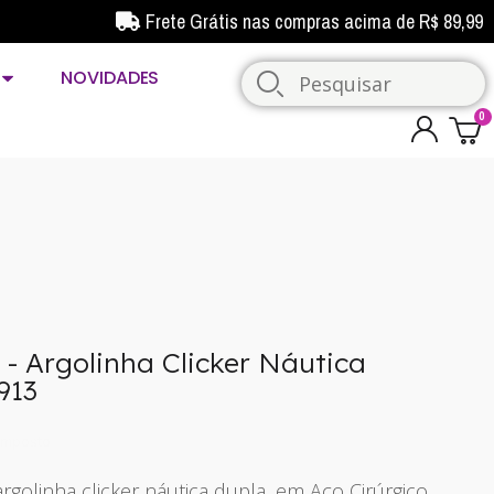
Frete Grátis nas compras acima de R$ 89,99
NOVIDADES
x - Argolinha Clicker Náutica
913
imposto
 argolinha clicker náutica dupla, em Aço Cirúrgico,