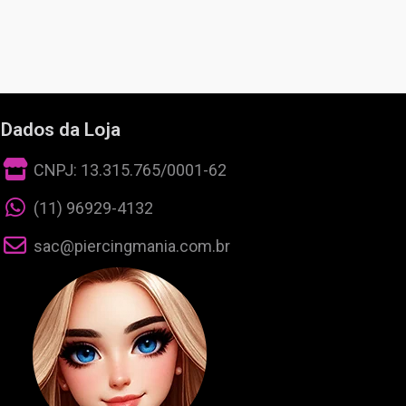
Dados da Loja
CNPJ: 13.315.765/0001-62
(11) 96929-4132
sac@piercingmania.com.br