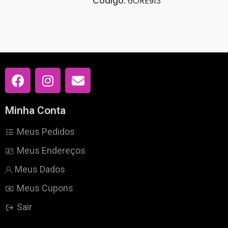
Código:
6ORE913
Minha Conta
Meus Pedidos
Meus Endereços
Meus Dados
Meus Cupons
Sair