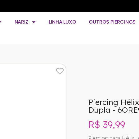
NARIZ
LINHA LUXO
OUTROS PIERCINGS
3
Piercing Héli
Dupla - 6ORE
R$ 39,99
Sem 
Piercing para Hélix,