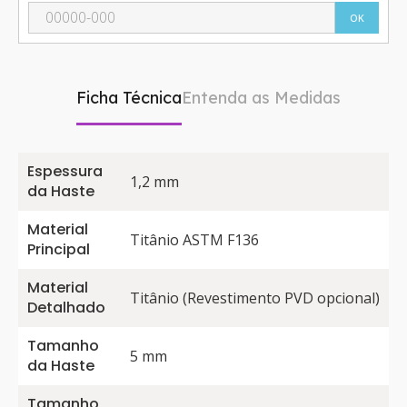
OK
Ficha Técnica
Entenda as Medidas
Espessura
1,2 mm
da Haste
Material
Titânio ASTM F136
Principal
Material
Titânio (Revestimento PVD opcional)
Detalhado
Tamanho
5 mm
da Haste
Tamanho