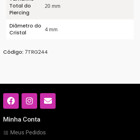
Total do
20 mm
Piercing
Diâmetro do
4 mm
Cristal
Código:
7TRG244
Minha Conta
Meus Pedidos