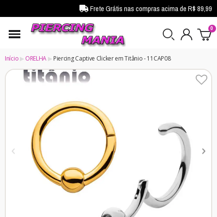
Frete Grátis nas compras acima de R$ 89,99
Início
ORELHA
Piercing Captive Clicker em Titânio - 11CAP08