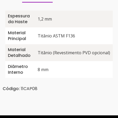
Espessura
1,2 mm
da Haste
Material
Titânio ASTM F136
Principal
Material
Titânio (Revestimento PVD opcional)
Detalhado
Diâmetro
8 mm
Interno
Código:
11CAP08