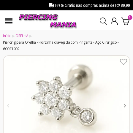
Frete Grátis nas compras acima de R$ 89,99
Início
ORELHA
Piercing para Orelha - Florzinha cravejada com Pingente - Aço Cirúrgico -
6ORE1002