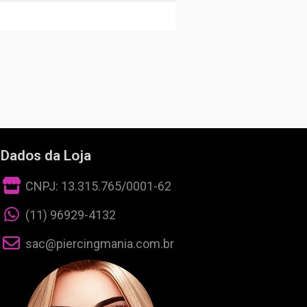
Dados da Loja
CNPJ: 13.315.765/0001-62
(11) 96929-4132
sac@piercingmania.com.br