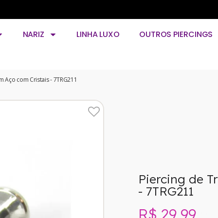
NARIZ
LINHA LUXO
OUTROS PIERCINGS
 em Aço com Cristais - 7TRG211
Piercing de T
- 7TRG211
R$ 29,99
Sem 