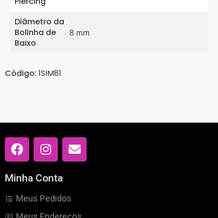
Piercing
Diâmetro da
Bolinha de
8 mm
Baixo
Código:
1SIM81
Minha Conta
Meus Pedidos
Meus Endereços