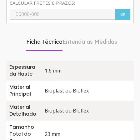
CALCULAR FRETES E PRAZOS:
OK
Ficha Técnica
Entenda as Medidas
Espessura
1,6 mm
da Haste
Material
Bioplast ou Bioflex
Principal
Material
Bioplast ou Bioflex
Detalhado
Tamanho
Total do
23 mm