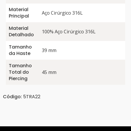
Material
Aço Cirúrgico 316L
Principal
Material
100% Aço Cirúrgico 316L
Detalhado
Tamanho
39 mm
da Haste
Tamanho
Total do
45 mm
Piercing
Código:
5TRA22