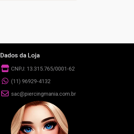
Dados da Loja
CNPJ: 13.315.765/0001-62
(11) 96929-4132
sac@piercingmania.com.br