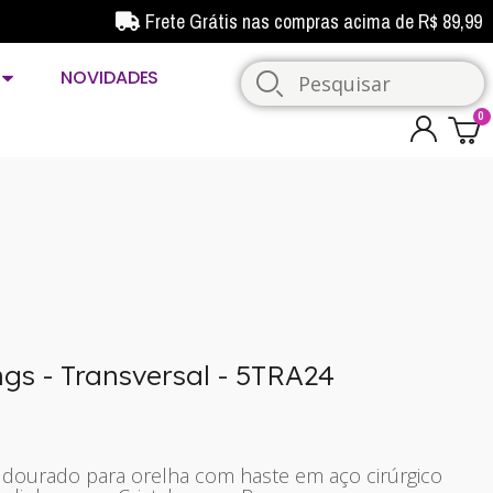
Frete Grátis nas compras acima de R$ 89,99
NOVIDADES
ngs - Transversal - 5TRA24
imposto
l dourado para orelha com haste em aço cirúrgico