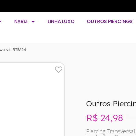
NARIZ
LINHA LUXO
OUTROS PIERCINGS
sversal - 5TRA24
Outros Pierci
R$ 24,98
Sem 
Piercing Transversa