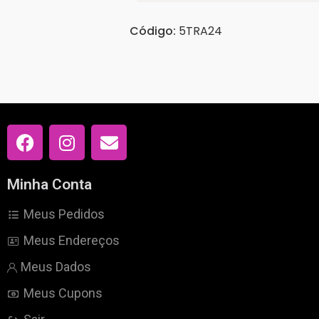
Código:
5TRA24
Minha Conta
Meus Pedidos
Meus Endereços
Meus Dados
Meus Cupons