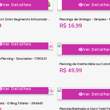
Ver Detalhes
Ver Detalhe
Piercing Argola 1.2mm Segmento Articulado em Titânio PVD GOLD - 6ORE578
Piercings de Umbigo - Simples - 
9
R$ 16,99
Ver Detalhes
Ver Detalhe
 Piercing - Douradas - 17BOL01
R$ 49,99
Ver Detalhes
Ver Detalhe
riz - D Ring Titânio - 2NAA61
0