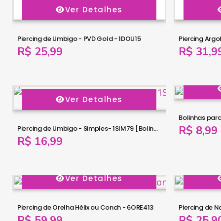
Ver Detalhes
Piercing de Umbigo - PVD Gold - 1DOU15
R$ 25,99
R$ 31,9
Ver Detalhes
Bolinhas para
R$ 8,99
Piercing de Umbigo - Simples- 1SIM79 [Bolinhas Menores]
R$ 16,99
Ver Detalhes
Piercing de Orelha Hélix ou Conch - 6ORE413
Piercing de Na
R$ 59,99
R$ 25,9