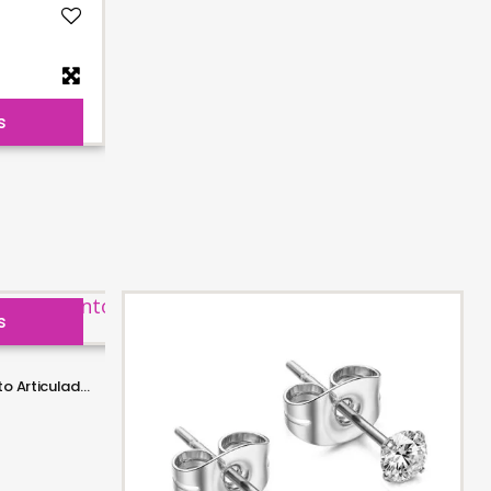
s
s
Piercing Argola Náutica Segmento Articulado em Aço - 6ORE548