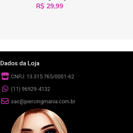
R$ 29,99
Dados da Loja
CNPJ: 13.315.765/0001-62
(11) 96929-4132
sac@piercingmania.com.br