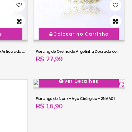
s
Colocar no Carrinho
Piercing Argola 1.0mm Segmento Articulado em Titânio - 6ORE553
Piercing de Orelha de Argolinha Dourada com Cristais - 6ORE369
R$ 27,99
Ver Detalhes
Piercings de Nariz - Aço Cirúrgico - 2NAA01
R$ 16,90