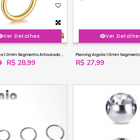
Ver Detalhes
Ver Detalhe
Piercing Argola 1.0mm Segmento Articulado em Titânio PVD GOLD - 6ORE577
9
R$ 28,99
R$ 27,99