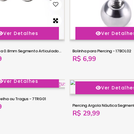
Ver Detalhes
Ver Detalhe
Piercing Argola 0.8mm Segmento Articulado em Titânio - 6ORE552
Bolinha para Piercing - 17BOL02
9
R$ 6,99
Ver Detalhes
Ver Detalhe
relha ou Tragus - 7TRG01
9
R$ 29,99