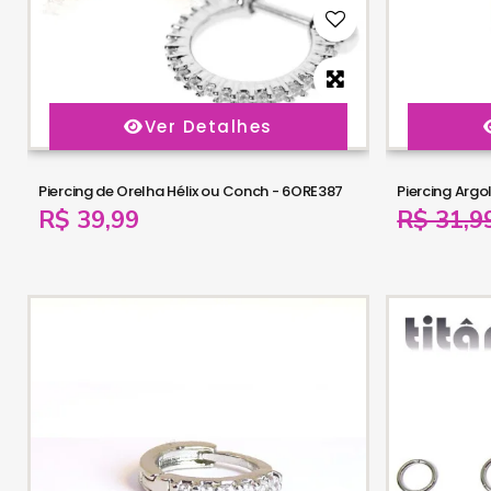
Ver Detalhes
Piercing de Orelha Hélix ou Conch - 6ORE387
R$ 39,99
R$ 31,9