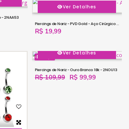
s
Ver Detalhes
co - 2NAA53
Piercings de Nariz - PVD Gold - Aço Cirúrgico - 2NAA54
R$ 19,99
Ver Detalhes
-R$ 10,00
Piercings de Nariz - Ouro Branco 18k - 2NOU13
R$ 109,99
R$ 99,99