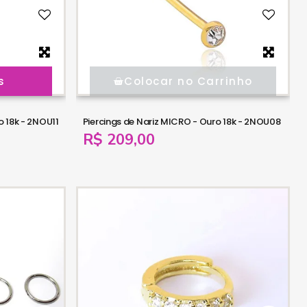
s
Colocar no Carrinho
o 18k - 2NOU11
Piercings de Nariz MICRO - Ouro 18k - 2NOU08
R$ 209,00