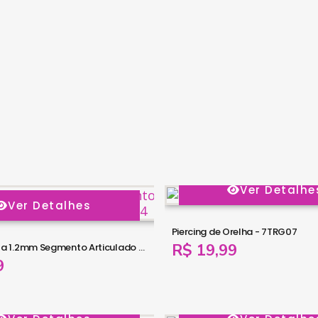
Ver Detalhe
Ver Detalhes
Piercing de Orelha - 7TRG07
R$ 19,99
Piercing Argola 1.2mm Segmento Articulado em Titânio - 6ORE554
9