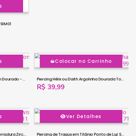
s
1SIM01
s
Colocar no Carrinho
Piercing de Orelha Hélix ou Conch Dourado - 6ORE414
Piercing Hélix ou Daith Argolinha Dourada Toda Cravejada - 6ORE399
R$ 39,99
s
Ver Detalhes
Piercing Banhado a Ouro Twist Ferradura Zircônia - 12TWS11
Piercing de Tragus em Titânio Ponto de Luz SWAROVSKI Via Láctea- 7TRG52