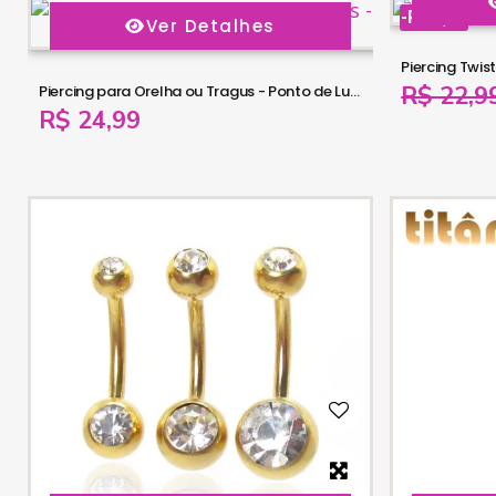
-R$ 3,00
Ver Detalhes
Piercing Twis
R$ 22,9
Piercing para Orelha ou Tragus - Ponto de Luz - 6ORE340
R$ 24,99